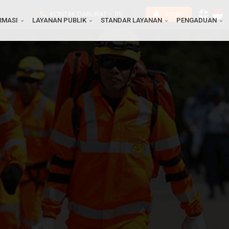
Login
KONTAK DARURAT -
115
|
RMASI
LAYANAN PUBLIK
STANDAR LAYANAN
PENGADUAN