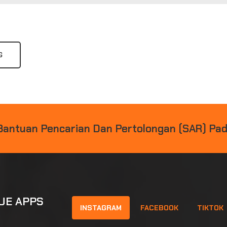
G
B
A
N
T
U
A
N
P
E
N
C
A
R
I
A
N
D
A
N
P
E
R
T
O
L
O
N
G
A
N
(
S
A
R
)
P
A
UE APPS
INSTAGRAM
FACEBOOK
TIKTOK