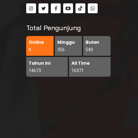
Total Pengunjung
Online
Minggu
Bulan
4
356
540
Tahun ini
All Time
14673
16371