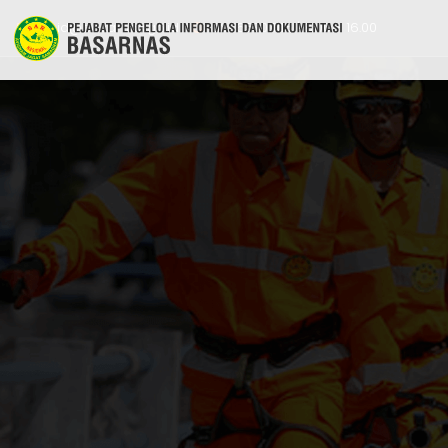
ppid@basarnas.go.id
021 6570 1116 | 8.00 - 16.00