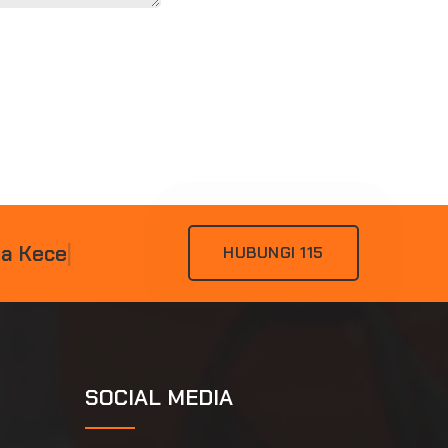
D
A
K
E
C
E
L
A
K
A
A
N
|
HUBUNGI 115
SOCIAL MEDIA