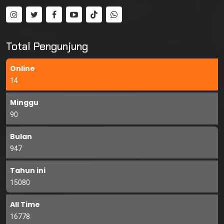
Total Pengunjung
Online
14
Minggu
90
Bulan
947
Tahun ini
15080
All Time
16778