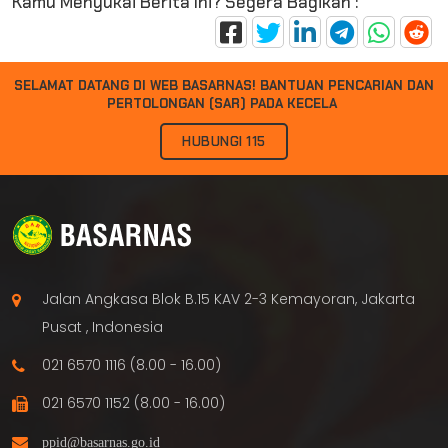
Kamu Menyukai Berita Ini? Segera Bagikan :
SELAMAT DATANG DI WEB BASARNAS!
B
A
N
T
U
A
N
P
E
N
C
A
R
I
A
N
D
A
N
P
E
R
T
O
L
O
N
G
A
N
(
S
A
R
)
P
A
D
A
K
E
C
E
L
A
K
A
A
|
HUBUNGI 115
Jalan Angkasa Blok B.15 KAV 2-3 Kemayoran, Jakarta
Pusat , Indonesia
021 6570 1116 (8.00 - 16.00)
021 6570 1152 (8.00 - 16.00)