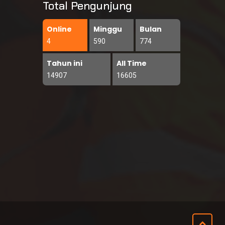
Total Pengunjung
Online
Minggu
Bulan
4
590
774
Tahun ini
All Time
14907
16605