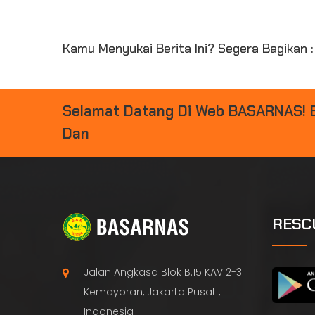
Kamu Menyukai Berita Ini? Segera Bagikan :
Selamat Datang Di Web BASARNAS!
D
A
N
B
E
N
C
A
|
RESC
Jalan Angkasa Blok B.15 KAV 2-3
Kemayoran, Jakarta Pusat ,
Indonesia