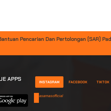
B
A
N
T
U
A
N
P
E
N
C
A
R
I
A
N
D
A
N
P
E
R
T
O
L
O
N
G
A
N
(
S
A
R
)
P
A
UE APPS
INSTAGRAM
FACEBOOK
TIKTOK
@basarnasofficial