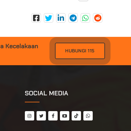
D
A
K
E
C
E
L
A
K
A
A
N
HUBUNGI 115
SOCIAL MEDIA