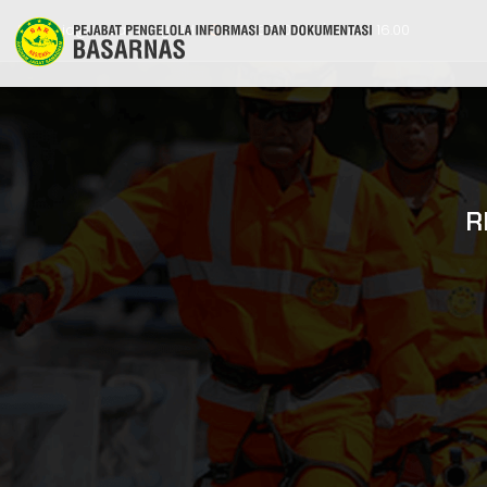
ppid@basarnas.go.id
021 6570 1116 | 8.00 - 16.00
R