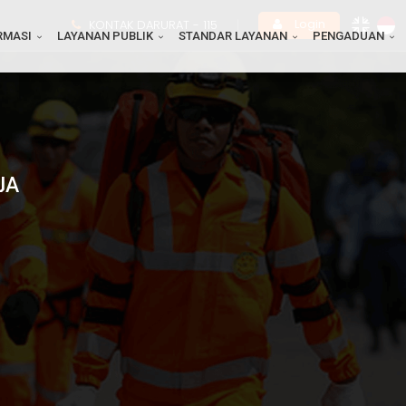
Login
KONTAK DARURAT -
115
|
RMASI
LAYANAN PUBLIK
STANDAR LAYANAN
PENGADUAN
JA