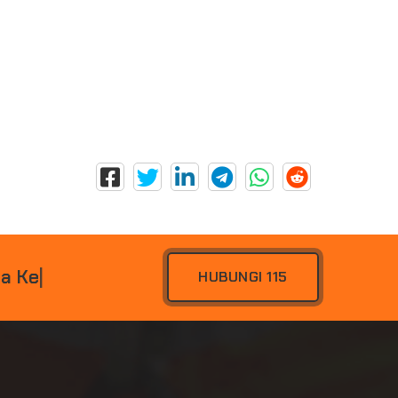
D
A
K
E
C
E
L
A
K
A
A
|
HUBUNGI 115