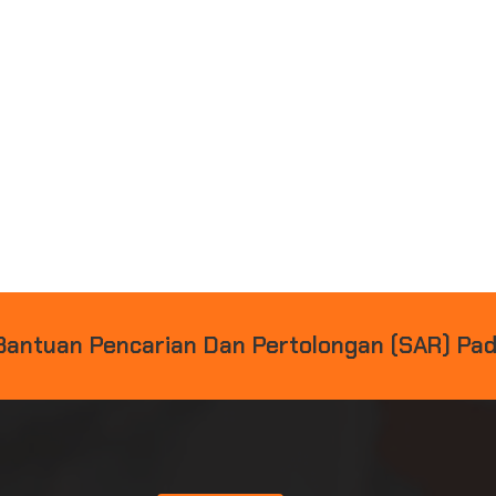
B
A
N
T
U
A
N
P
E
N
C
A
R
I
A
N
D
A
N
P
E
R
T
O
L
O
N
G
A
N
(
S
A
R
)
P
A