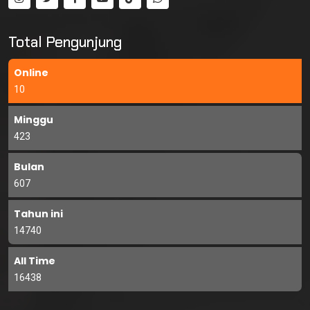
Total Pengunjung
Online
10
Minggu
423
Bulan
607
Tahun ini
14740
All Time
16438