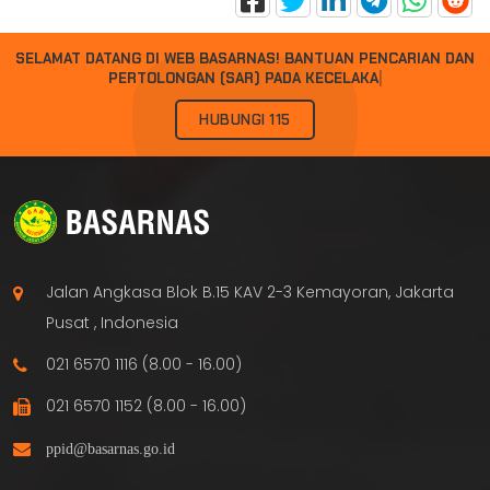
SELAMAT DATANG DI WEB BASARNAS!
B
A
N
T
U
A
N
P
E
N
C
A
R
I
A
N
D
A
N
P
E
R
T
O
L
O
N
G
A
N
(
S
A
R
)
P
A
D
A
K
E
C
E
L
A
K
A
A
N
|
HUBUNGI 115
Jalan Angkasa Blok B.15 KAV 2-3 Kemayoran, Jakarta
Pusat , Indonesia
021 6570 1116 (8.00 - 16.00)
021 6570 1152 (8.00 - 16.00)